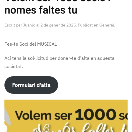
nomes faltes tu
Escrit per
Juanjo
al
2 de gener de 2025
. Publicat en
General
.
Fes-te Soci del MUSICAL
Ací tens la sol·licitud per donar-te d’alta en aquesta
societat.
Formulari d’alta