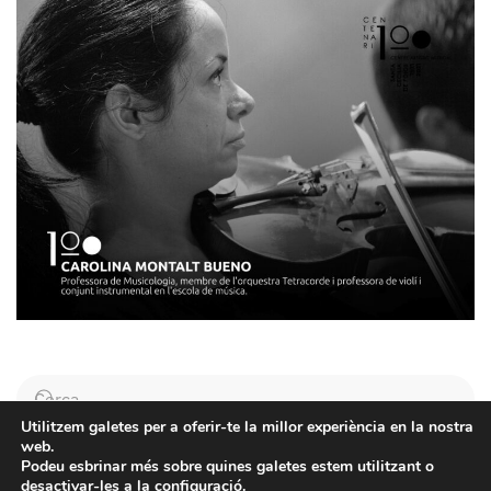
Utilitzem galetes per a oferir-te la millor experiència en la nostra
web.
Podeu esbrinar més sobre quines galetes estem utilitzant o
Volem ser 1000 socis i nomes faltes tu
desactivar-les a la
configuració
.