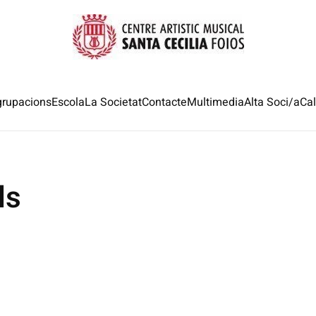
grupacions
Escola
La Societat
Contacte
Multimedia
Alta Soci/a
Cal
ls